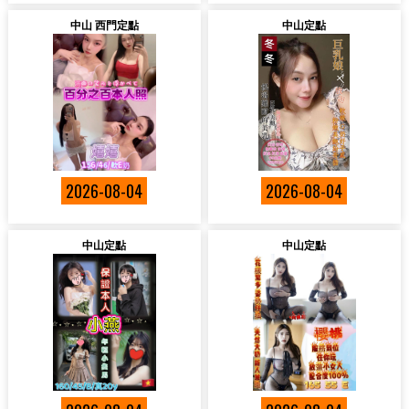
中山 西門定點
中山定點
2026-08-04
2026-08-04
中山定點
中山定點