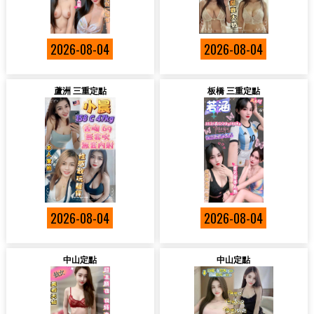
2026-08-04
2026-08-04
蘆洲 三重定點
板橋 三重定點
2026-08-04
2026-08-04
中山定點
中山定點