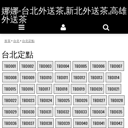
娜娜-台北外送茶,新北外送茶,高雄
外送茶
首頁
>
台北
>
台北定點
台北定點
TBD001
TBD002
TBD003
TBD004
TBD005
TBD006
TBD007
TBD008
TBD009
TBD010
TBD011
TBD012
TBD013
TBD014
TBD015
TBD016
TBD017
TBD018
TBD019
TBD020
TBD021
TBD022
TBD023
TBD024
TBD025
TBD026
TBD027
TBD028
TBD029
TBD030
TBD031
TBD032
TBD033
TBD034
TBD035
TBD036
TBD037
TBD038
TBD039
TBD040
TBD041
TBD042