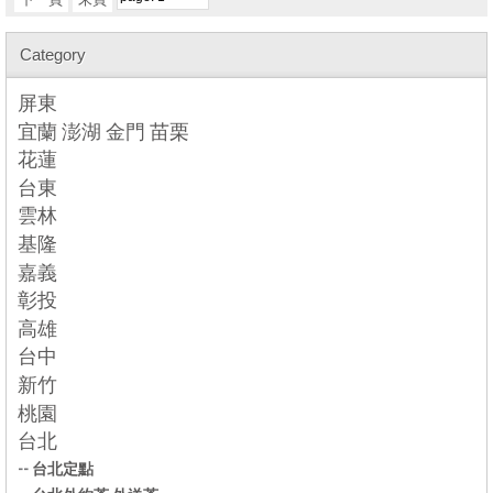
Category
屏東
宜蘭 澎湖 金門 苗栗
花蓮
台東
雲林
基隆
嘉義
彰投
高雄
台中
新竹
桃園
台北
--
台北定點