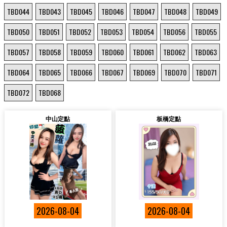
TBD044
TBD043
TBD045
TBD046
TBD047
TBD048
TBD049
TBD050
TBD051
TBD052
TBD053
TBD054
TBD056
TBD055
TBD057
TBD058
TBD059
TBD060
TBD061
TBD062
TBD063
TBD064
TBD065
TBD066
TBD067
TBD069
TBD070
TBD071
TBD072
TBD068
中山定點
板橋定點
2026-08-04
2026-08-04