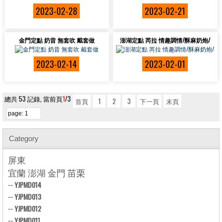
2023-02-28
2023-02-21
金門定點 奶昔 無套吹 戴套做
澎湖定點 芮拉 情趣調情/酥麻奶炮/
2023-02-14
2023-02-01
總共 53 記錄, 當前頁
1
/3
首頁
1
2
3
下一頁
末頁
Category
屏東
宜蘭 澎湖 金門 苗栗
--
YJPMD014
--
YJPMD013
--
YJPMD012
--
YJPMD011