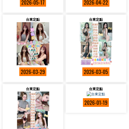
2026-05-17
2026-04-22
台東定點
台東定點
2026-03-29
2026-03-05
台東定點
台東定點
2026-01-19