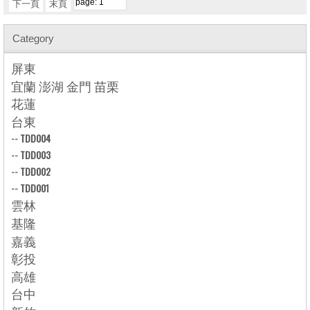
下一頁
末頁
Category
屏東
宜蘭 澎湖 金門 苗栗
花蓮
台東
--
TDD004
--
TDD003
--
TDD002
--
TDD001
雲林
基隆
嘉義
彰投
高雄
台中