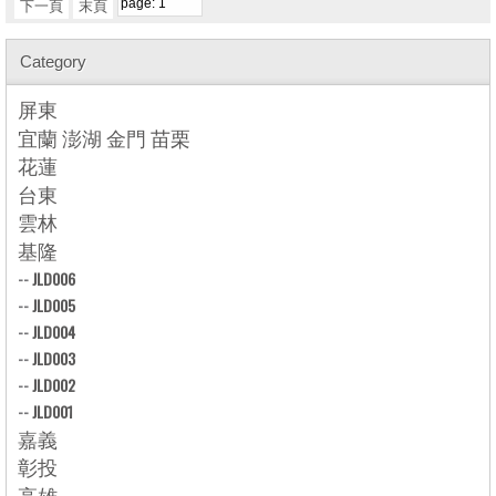
下一頁
末頁
Category
屏東
宜蘭 澎湖 金門 苗栗
花蓮
台東
雲林
基隆
--
JLD006
--
JLD005
--
JLD004
--
JLD003
--
JLD002
--
JLD001
嘉義
彰投
高雄