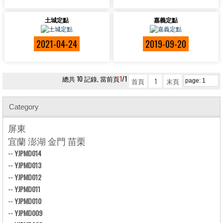
土城定點
嘉義定點
2021-04-24
2019-09-20
總共 10 記錄, 當前頁
1
/1
首頁
1
末頁
Category
屏東
宜蘭 澎湖 金門 苗栗
--
YJPMD014
--
YJPMD013
--
YJPMD012
--
YJPMD011
--
YJPMD010
--
YJPMD009